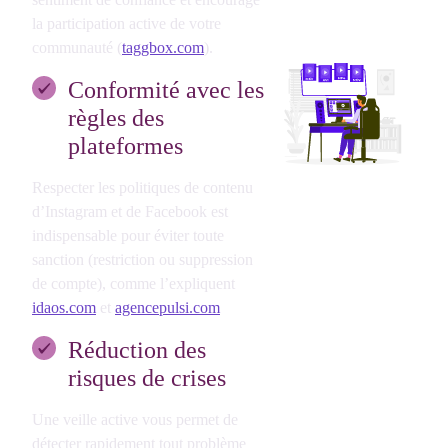
la participation active de votre
communauté (
taggbox.com
).
Conformité avec les
règles des
plateformes
Respecter les politiques de contenu
d’Instagram et de Facebook est
indispensable pour éviter toute
sanction (restriction ou suppression
de compte), comme l’expliquent
idaos.com
et
agencepulsi.com
Réduction des
risques de crises
Une veille active vous permet de
détecter rapidement tout problème