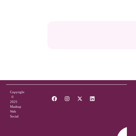
certains propos (discours de haine, nudité, etc.). Les cas les plus
complexes ou nuancés sont confiés à des personnes qui
Sur-modération
: supprimer systématiquement des
examinent manuellement les publications signalées ou douteuses.
commentaires critiques peut donner l’impression d’une
censure abusive et nuire à l’authenticité ou à la confiance des
utilisateurs
Sous-modération
: laisser passer des commentaires
haineux, violents ou hors sujet peut faire fuir les abonnés et
nuire à la crédibilité de la marque.
Copyright
©
2025
Mashup
Web
Social