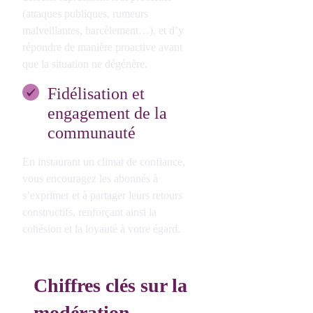
(attaques publiques, rumeurs
malveillantes, harcèlement…), et d’y
répondre de manière proactive avant
que la situation ne dégénère.
Fidélisation et
engagement de la
communauté
En instaurant un climat de confiance,
vous encouragez les abonnés à
s’exprimer et à partager leurs retours
constructifs, renforçant ainsi la
cohésion et la loyauté à votre égard.
Chiffres clés sur la
modération