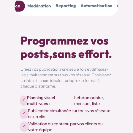
Reporting
Automatisation
nification
Modération
Collabo
Programmez vos
posts,sans effort.
Créez vos publications une seule fois et diffusez-
les simultanément sur tous vos réseaux. Choisissez
la date et l'heure idéales, adaptez le format à
chaque plateforme.
Planning visuel
hebdomadaire,
✓
multi-vues :
mensuel, liste
Publication simultanée sur tous vos réseaux
✓
en un clic
Validation du contenu par vos clients ou
✓
votre équipe