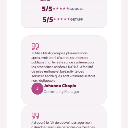
5/5
★★★★★
GOOGLE
5/5
★★★★★
GETAPP
J'utilise Mashup depuis plusieurs mois
après avoir testé d'autres solutions de
publiposting. Je reste sur ce système pour
les prochaines années à 100% ! La facilité
de mise en ligne et la réactivité des
services techniques sont vraiment un atout
non négligeable.
Johanna Chopin
J
Community Manager
J'ai adoré le fait de pouvoir partager mon
calendrier avec une personne qui n'est pas