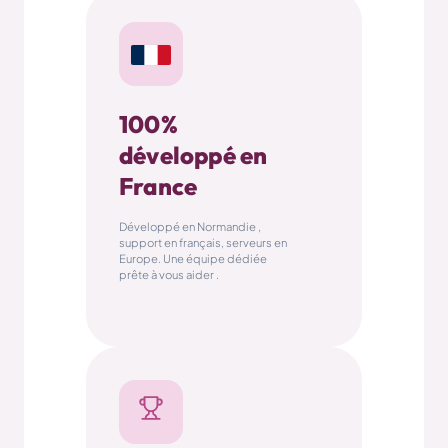
Lien
Sondage
😍
Photo
Aa
#
Texte
hashtag
Question
Produit
100%
Compte à rebours
développé en
Publication
France
Développé en Normandie ,
support en français, serveurs en
Europe. Une équipe dédiée
prête à vous aider .